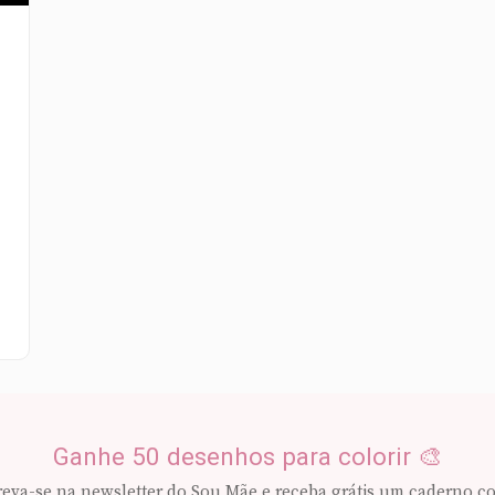
o
Ganhe 50 desenhos para colorir 🎨
reva-se na newsletter do Sou Mãe e receba grátis um caderno c