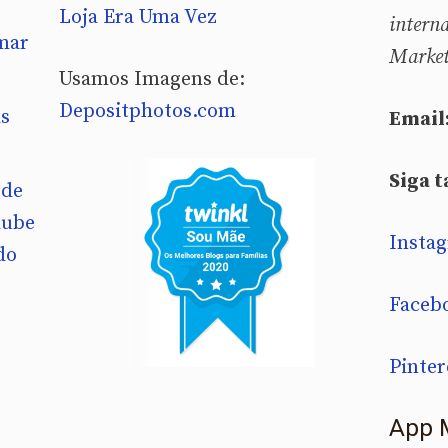
Loja Era Uma Vez
intern
mar
Market
Usamos Imagens de:
Depositphotos.com
as
Email
Siga 
 de
lube
Insta
do
Faceb
Pinter
App 