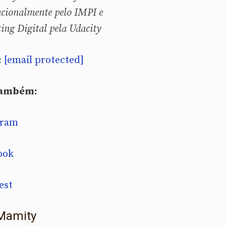
acionalmente pelo IMPI e
ing Digital pela Udacity
:
[email protected]
também:
gram
ook
est
Mamity