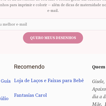
nhos para imprimir e colorir — além de dicas de maternidade n
e-mail.
Seu
e-
mail
QUERO MEUS DESENHOS
Recomendo
Quem 
Loja de Laços e Faixas para Bebê
 Guia
Gisele,
Apaixo
Fantasias Carol
dia a d
úlio
Mãe. B