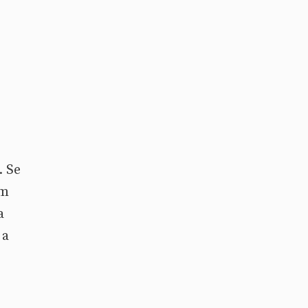
. Se
em
a
 a