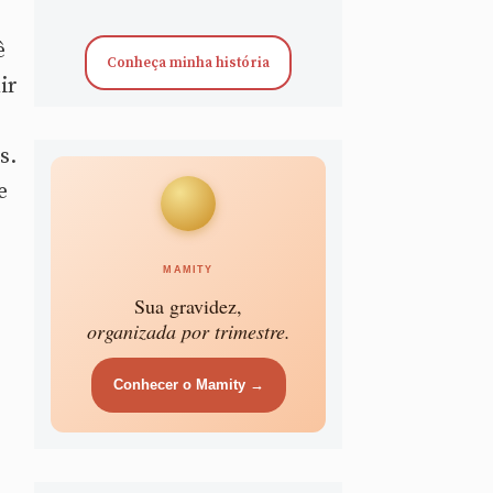
ê
Conheça minha história
ir
s.
e
MAMITY
Sua gravidez,
organizada por trimestre.
Conhecer o Mamity →