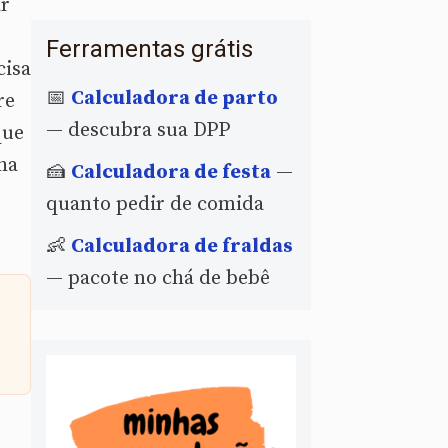
ar
Ferramentas grátis
cisa
📅
Calculadora de parto
re
— descubra sua DPP
que
ha
🍰
Calculadora de festa
—
quanto pedir de comida
👶
Calculadora de fraldas
— pacote no chá de bebê