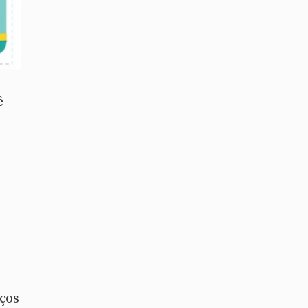
ê —
ços