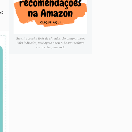
s:
Este site contém links de afiliados. Ao comprar pelos
links indicados, você apoia o Sou Mãe sem nenhum
custo extra para você.