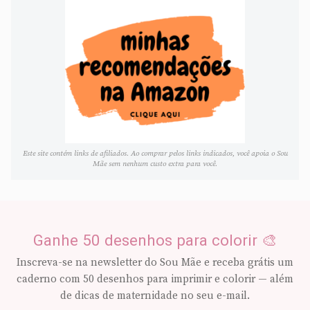
Este site contém links de afiliados. Ao comprar pelos links indicados, você apoia o Sou
Mãe sem nenhum custo extra para você.
Ganhe 50 desenhos para colorir 🎨
Inscreva-se na newsletter do Sou Mãe e receba grátis um
caderno com 50 desenhos para imprimir e colorir — além
de dicas de maternidade no seu e-mail.