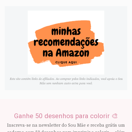
Este site contém links de afiliados. Ao comprar pelos links indicados, você apoia o Sou
Mãe sem nenhum custo extra para você.
Ganhe 50 desenhos para colorir 🎨
Inscreva-se na newsletter do Sou Mãe e receba grátis um