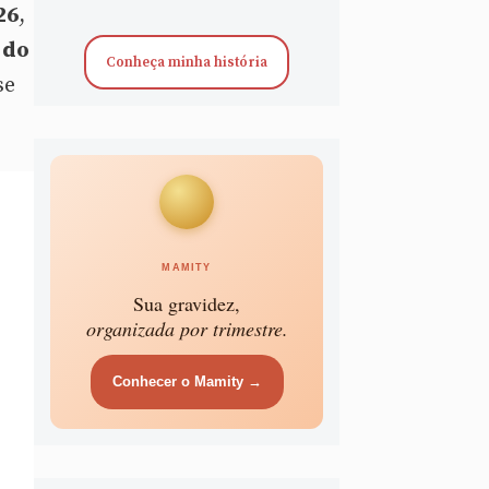
26
,
 do
Conheça minha história
se
MAMITY
Sua gravidez,
organizada por trimestre.
Conhecer o Mamity →