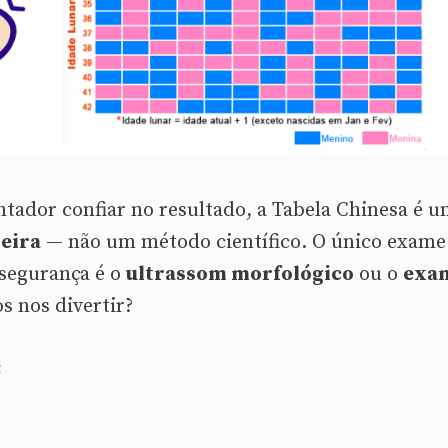
ntador confiar no resultado, a Tabela Chinesa é 
deira
— não um método científico. O único exame
segurança é o
ultrassom morfológico
ou o
exa
os nos divertir?
: