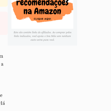
Este site contém links de afiliados. Ao comprar pelos
links indicados, você apoia o Sou Mãe sem nenhum
custo extra para você.
um
 a
e
 Há