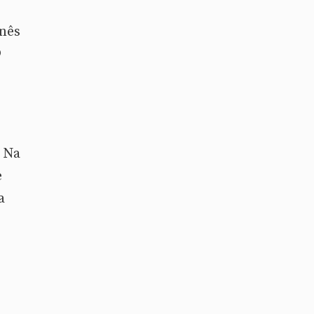
inês
9
. Na
e
a