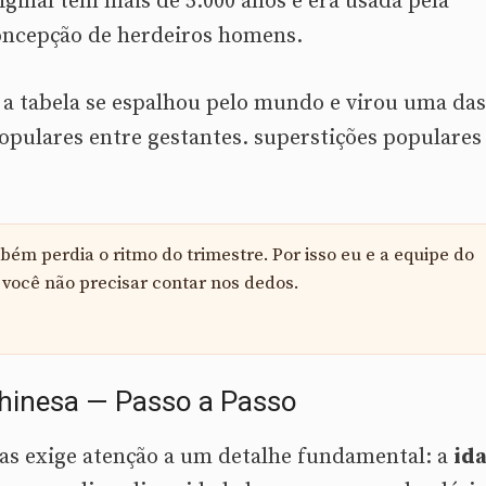
iginal tem mais de 5.000 anos e era usada pela
concepção de herdeiros homens.
, a tabela se espalhou pelo mundo e virou uma das
pulares entre gestantes. superstições populares
ém perdia o ritmo do trimestre. Por isso eu e a equipe do
você não precisar contar nos dedos.
hinesa — Passo a Passo
mas exige atenção a um detalhe fundamental: a
id