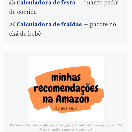
🍰
Calculadora de festa
— quanto pedir
de comida
👶
Calculadora de fraldas
— pacote no
chá de bebê
Este site contém links de afiliados. Ao comprar pelos links indicados, você apoia o Sou
Mãe sem nenhum custo extra para você.