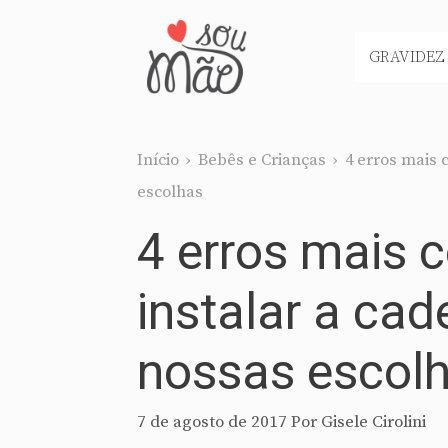
Pular
para
GRAVIDEZ
o
conteúdo
Início
›
Bebês e Crianças
›
4 erros mais 
escolhas
4 erros mais 
instalar a cad
nossas escol
7 de agosto de 2017
Por
Gisele Cirolini