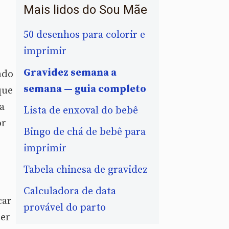
Mais lidos do Sou Mãe
50 desenhos para colorir e
imprimir
Gravidez semana a
ndo
semana — guia completo
que
a
Lista de enxoval do bebê
or
Bingo de chá de bebê para
imprimir
Tabela chinesa de gravidez
Calculadora de data
car
provável do parto
ter