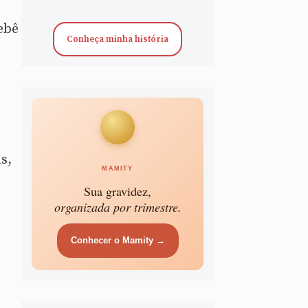
ebê
Conheça minha história
s,
MAMITY
Sua gravidez,
organizada por trimestre.
Conhecer o Mamity →