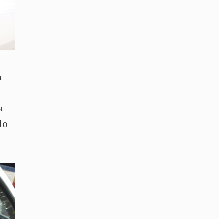
a
a
do