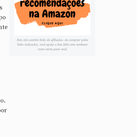
s
ipo
nte
Este site contém links de afiliados. Ao comprar pelos
links indicados, você apoia o Sou Mãe sem nenhum
custo extra para você.
o.
por