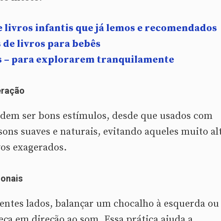
de livros infantis que já lemos e recomendados
s de livros para bebês
ês – para explorarem tranquilamente
eração
dem ser bons estímulos, desde que usados com
sons suaves e naturais, evitando aqueles muito al
vos exagerados.
ionais
entes lados, balançar um chocalho à esquerda ou
abeça em direção ao som. Essa prática ajuda a