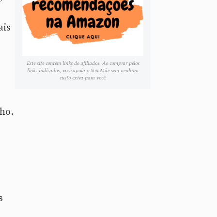
ais
Este site contém links de afiliados. Ao comprar pelos
links indicados, você apoia o Sou Mãe sem nenhum
custo extra para você.
nho.
s