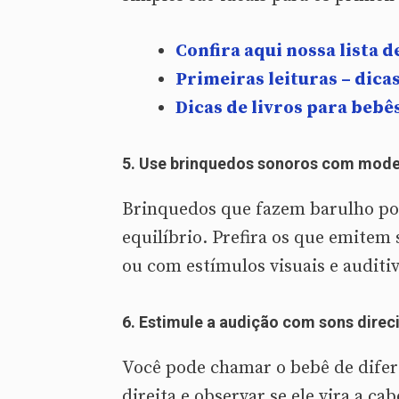
Confira aqui nossa lista 
Primeiras leituras – dica
Dicas de livros para beb
5.
Use brinquedos sonoros com mod
Brinquedos que fazem barulho po
equilíbrio. Prefira os que emitem 
ou com estímulos visuais e auditi
6.
Estimule a audição com sons direc
Você pode chamar o bebê de difer
direita e observar se ele vira a c