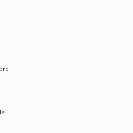
ebro
le
s