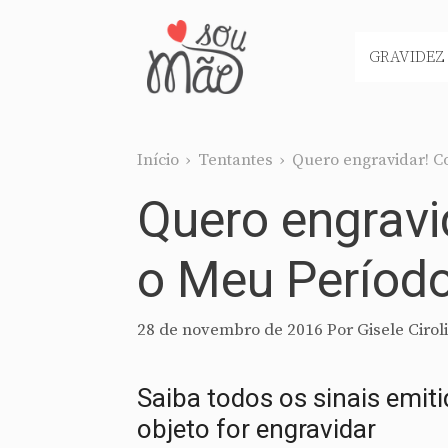
Pular
para
GRAVIDEZ
o
conteúdo
Início
›
Tentantes
›
Quero engravidar! Co
Quero engravi
o Meu Período 
28 de novembro de 2016
Por
Gisele Ciroli
Saiba todos os sinais emit
objeto for engravidar