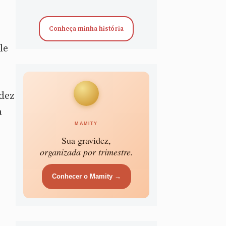
Conheça minha história
le
idez
a
MAMITY
Sua gravidez,
organizada por trimestre.
Conhecer o Mamity →