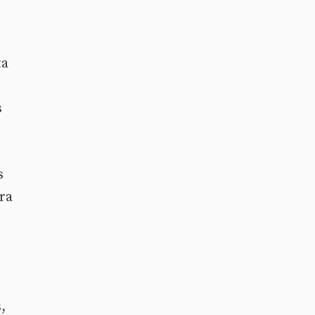
ta
s
s
ra
,