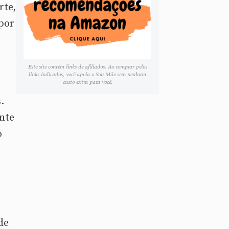
rte,
por
Este site contém links de afiliados. Ao comprar pelos
links indicados, você apoia o Sou Mãe sem nenhum
custo extra para você.
.
ente
o
de