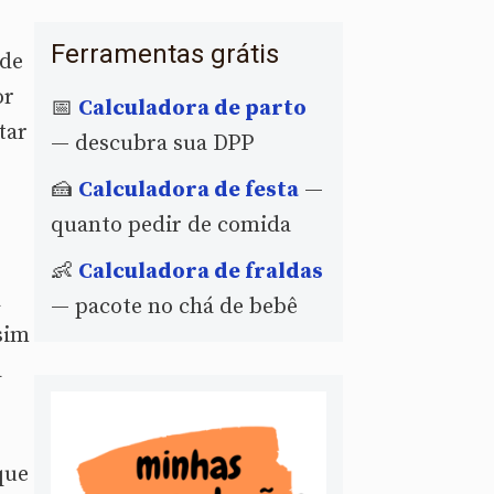
Ferramentas grátis
ode
or
📅
Calculadora de parto
tar
— descubra sua DPP
🍰
Calculadora de festa
—
quanto pedir de comida
👶
Calculadora de fraldas
a
— pacote no chá de bebê
sim
a
que