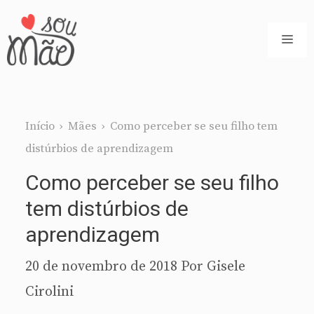
Pular
para
ME
o
conteúdo
Início
›
Mães
›
Como perceber se seu filho tem
distúrbios de aprendizagem
Como perceber se seu filho
tem distúrbios de
aprendizagem
20 de novembro de 2018
Por
Gisele
Cirolini