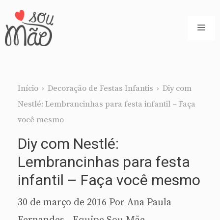
Pular
para
ME
o
conteúdo
Início
›
Decoração de Festas Infantis
›
Diy com
Nestlé: Lembrancinhas para festa infantil – Faça
você mesmo
Diy com Nestlé:
Lembrancinhas para festa
infantil – Faça você mesmo
30 de março de 2016
Por
Ana Paula