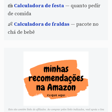
🍰
Calculadora de festa
— quanto pedir
de comida
👶
Calculadora de fraldas
— pacote no
chá de bebê
Este site contém links de afiliados. Ao comprar pelos links indicados, você apoia o Sou