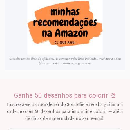
Este site contém links de afiliados. Ao comprar pelos links indicados, você apoia o Sou
Mãe sem nenhum custo extra para você.
Ganhe 50 desenhos para colorir 🎨
Inscreva-se na newsletter do Sou Mãe e receba grátis um
caderno com 50 desenhos para imprimir e colorir — além
de dicas de maternidade no seu e-mail.