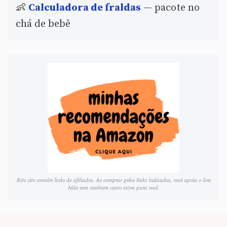
👶
Calculadora de fraldas
— pacote no
chá de bebê
Este site contém links de afiliados. Ao comprar pelos links indicados, você apoia o Sou
Mãe sem nenhum custo extra para você.