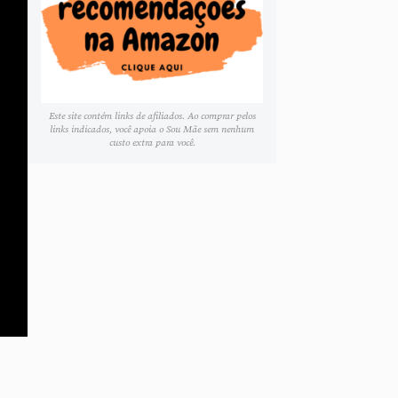
Este site contém links de afiliados. Ao comprar pelos
links indicados, você apoia o Sou Mãe sem nenhum
custo extra para você.