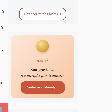
 o
Conheça minha história
to
 e
MAMITY
Sua gravidez,
organizada por trimestre.
a
Conhecer o Mamity →