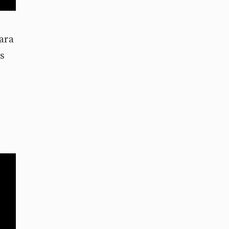
ara
as