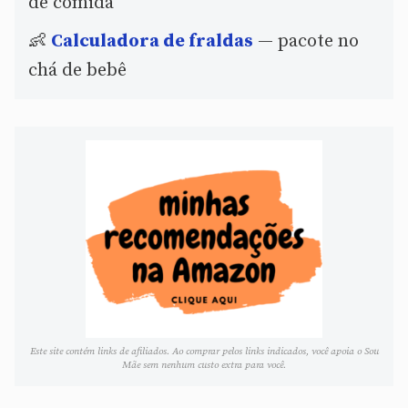
de comida
👶
Calculadora de fraldas
— pacote no
chá de bebê
Este site contém links de afiliados. Ao comprar pelos links indicados, você apoia o Sou
Mãe sem nenhum custo extra para você.