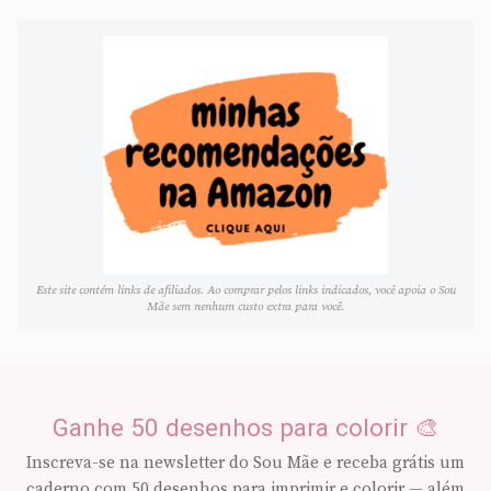
Este site contém links de afiliados. Ao comprar pelos links indicados, você apoia o Sou
Mãe sem nenhum custo extra para você.
Ganhe 50 desenhos para colorir 🎨
Inscreva-se na newsletter do Sou Mãe e receba grátis um
caderno com 50 desenhos para imprimir e colorir — além