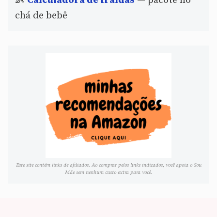
👶
Calculadora de fraldas
— pacote no
chá de bebê
Este site contém links de afiliados. Ao comprar pelos links indicados, você apoia o Sou
Mãe sem nenhum custo extra para você.