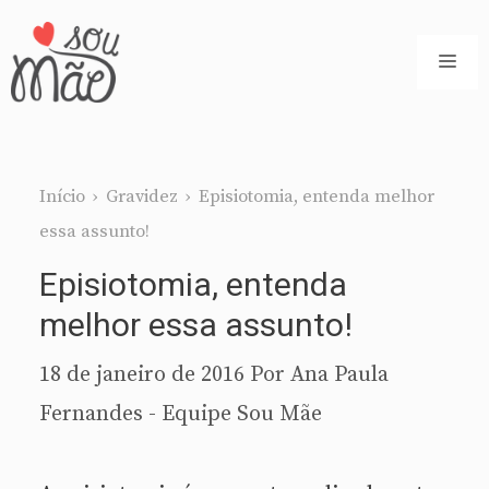
Pular
para
ME
o
conteúdo
Início
›
Gravidez
›
Episiotomia, entenda melhor
essa assunto!
Episiotomia, entenda
melhor essa assunto!
18 de janeiro de 2016
Por
Ana Paula
Fernandes - Equipe Sou Mãe