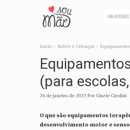
Pular
para
GRAVIDEZ
o
conteúdo
Início
›
Bebês e Crianças
›
Equipamentos 
Equipamentos 
(para escolas,
26 de janeiro de 2022
Por
Gisele Cirolini
O que são equipamentos terapê
desenvolvimento motor e sensor