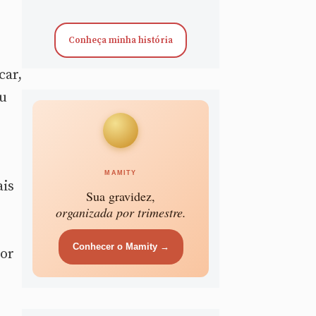
Conheça minha história
car,
eu
MAMITY
ais
Sua gravidez,
organizada por trimestre.
Conhecer o Mamity →
tor