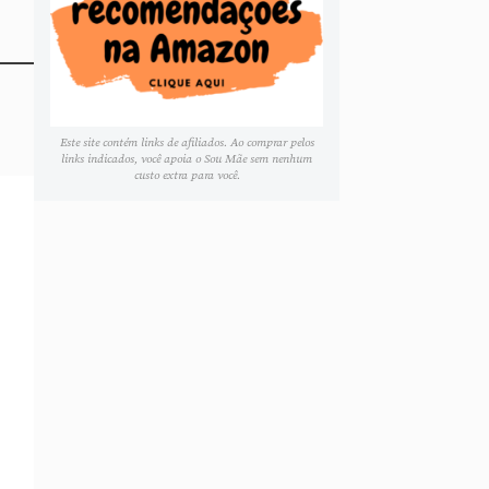
Este site contém links de afiliados. Ao comprar pelos
links indicados, você apoia o Sou Mãe sem nenhum
custo extra para você.