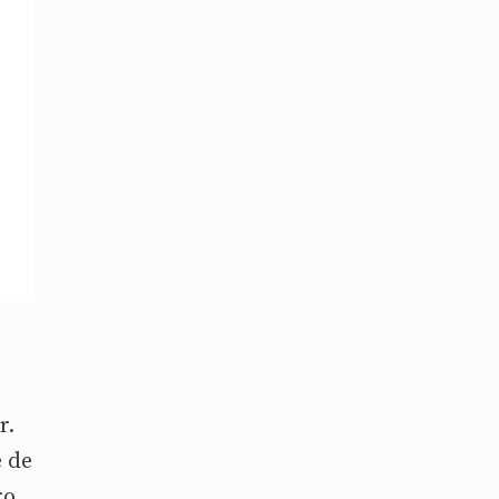
r.
 de
ro.