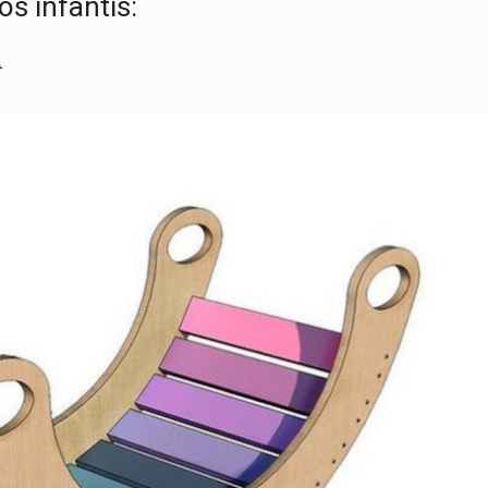
s infantis:
A