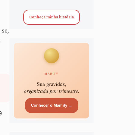
Conheça minha história
 se,
s
MAMITY
Sua gravidez,
organizada por trimestre.
Conhecer o Mamity →
e