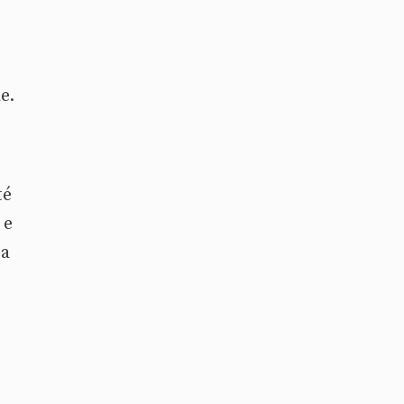
o
e.
té
 e
sa