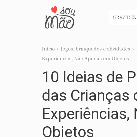
Pular
para
GRAVIDEZ
o
conteúdo
Início
›
Jogos, brinquedos e atividades
›
Experiências, Não Apenas em Objetos
10 Ideias de P
das Crianças
Experiências
Objetos