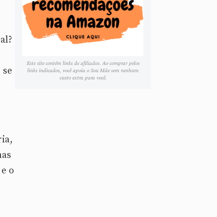
al?
Este site contém links de afiliados. Ao comprar pelos
 se
links indicados, você apoia o Sou Mãe sem nenhum
custo extra para você.
ia,
nas
 e o