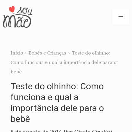
Pular
para
ME
o
conteúdo
Início
›
Bebês e Crianças
›
Teste do olhinho:
Como funciona e qual a importância dele para o
bebê
Teste do olhinho: Como
funciona e qual a
importância dele para o
bebê