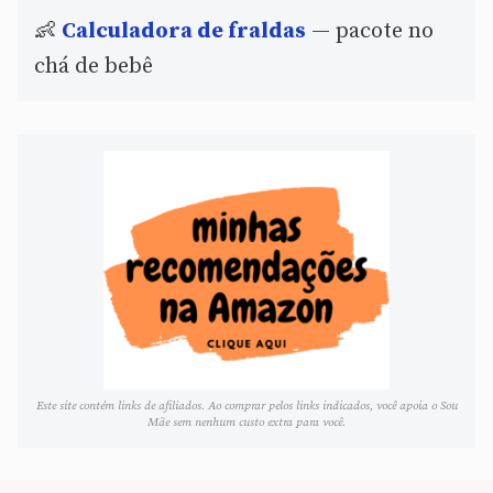
👶
Calculadora de fraldas
— pacote no
chá de bebê
Este site contém links de afiliados. Ao comprar pelos links indicados, você apoia o Sou
Mãe sem nenhum custo extra para você.