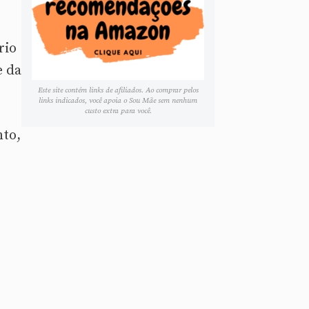
rio
e da
Este site contém links de afiliados. Ao comprar pelos
links indicados, você apoia o Sou Mãe sem nenhum
custo extra para você.
nto,