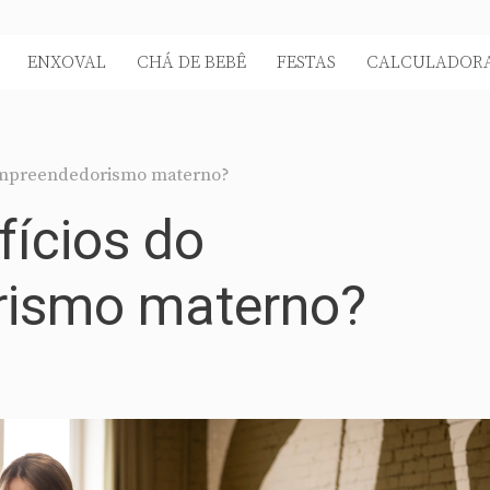
ENXOVAL
CHÁ DE BEBÊ
FESTAS
CALCULADORA
 empreendedorismo materno?
fícios do
ismo materno?