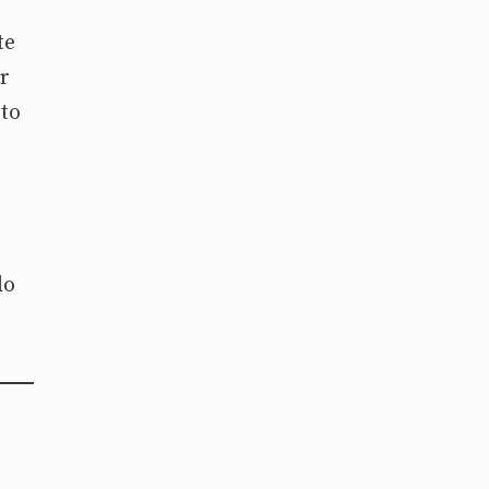
te
r
to
do