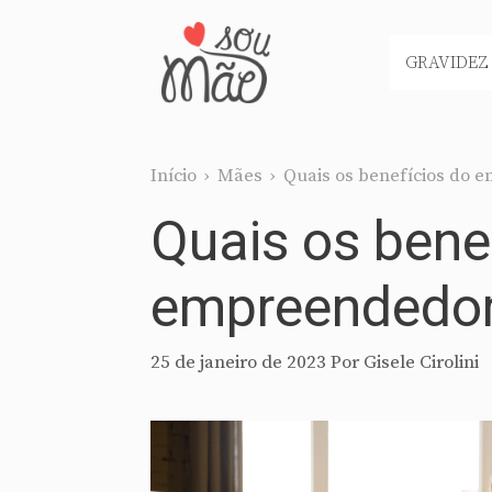
Pular
para
GRAVIDEZ
o
conteúdo
Início
›
Mães
›
Quais os benefícios do
Quais os bene
empreendedor
25 de janeiro de 2023
Por
Gisele Cirolini