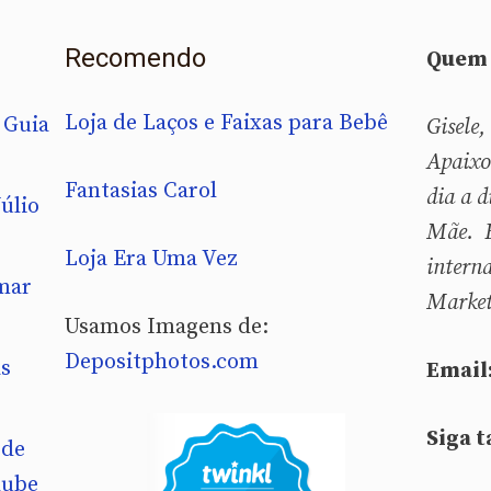
Recomendo
Quem 
Loja de Laços e Faixas para Bebê
 Guia
Gisele,
Apaixo
Fantasias Carol
dia a d
úlio
Mãe. B
Loja Era Uma Vez
intern
mar
Market
Usamos Imagens de:
Depositphotos.com
as
Email
Siga 
 de
lube