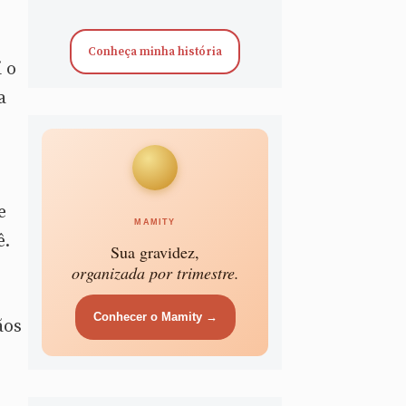
Conheça minha história
 o
a
e
MAMITY
ê.
Sua gravidez,
organizada por trimestre.
Conhecer o Mamity →
ãos