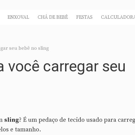
ENXOVAL
CHÁ DE BEBÊ
FESTAS
CALCULADORA
egar seu bebê no sling
a você carregar seu
um
sling
? É um pedaço de tecido usado para carre
los e tamanho.