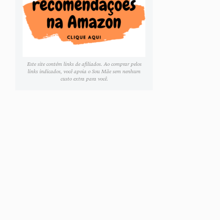
Este site contém links de afiliados. Ao comprar pelos
links indicados, você apoia o Sou Mãe sem nenhum
custo extra para você.