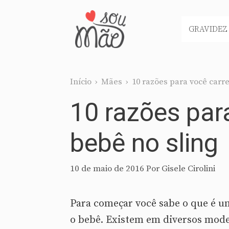
Pular
para
GRAVIDEZ
o
conteúdo
Início
›
Mães
›
10 razões para você carr
10 razões par
bebê no sling
10 de maio de 2016
Por
Gisele Cirolini
Para começar você sabe o que é 
o bebê. Existem em diversos mode