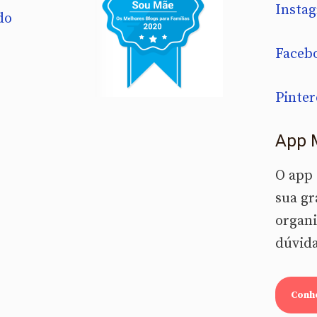
Insta
do
Faceb
Pinter
App 
O app
sua gr
organi
dúvida
Conh