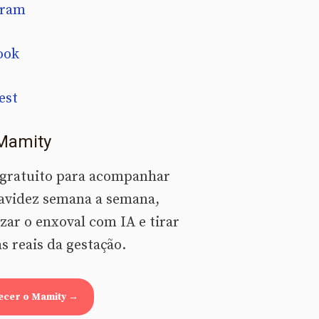
gram
ook
est
Mamity
 gratuito para acompanhar
avidez semana a semana,
zar o enxoval com IA e tirar
s reais da gestação.
ecer o Mamity →