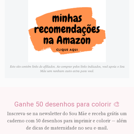
Este site contém links de afiliados. Ao comprar pelos links indicados, você apoia o Sou
Mãe sem nenhum custo extra para você.
Ganhe 50 desenhos para colorir 🎨
Inscreva-se na newsletter do Sou Mãe e receba grátis um
caderno com 50 desenhos para imprimir e colorir — além
de dicas de maternidade no seu e-mail.