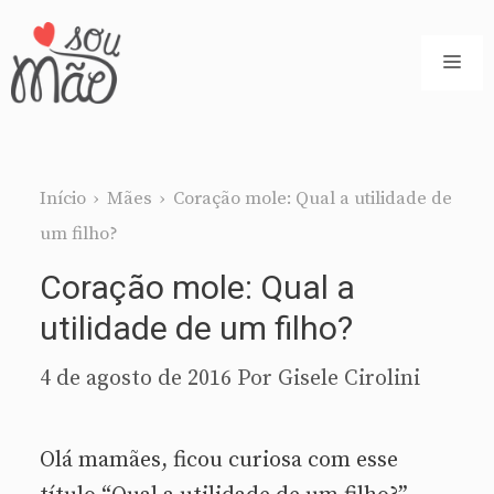
Pular
para
ME
o
conteúdo
Início
›
Mães
›
Coração mole: Qual a utilidade de
um filho?
Coração mole: Qual a
utilidade de um filho?
4 de agosto de 2016
Por
Gisele Cirolini
Olá mamães, ficou curiosa com esse