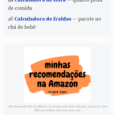
🍰
Calculadora de festa
— quanto pedir
de comida
👶
Calculadora de fraldas
— pacote no
chá de bebê
Este site contém links de afiliados. Ao comprar pelos links indicados, você apoia o Sou
Mãe sem nenhum custo extra para você.