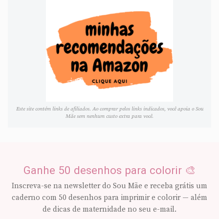
Este site contém links de afiliados. Ao comprar pelos links indicados, você apoia o Sou
Mãe sem nenhum custo extra para você.
Ganhe 50 desenhos para colorir 🎨
Inscreva-se na newsletter do Sou Mãe e receba grátis um
caderno com 50 desenhos para imprimir e colorir — além
de dicas de maternidade no seu e-mail.