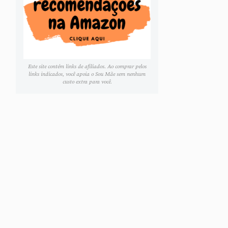
Este site contém links de afiliados. Ao comprar pelos
links indicados, você apoia o Sou Mãe sem nenhum
custo extra para você.