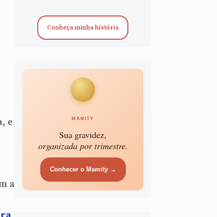
Conheça minha história
MAMITY
, e
Sua gravidez,
organizada por trimestre.
Conhecer o Mamity →
ém a
ara