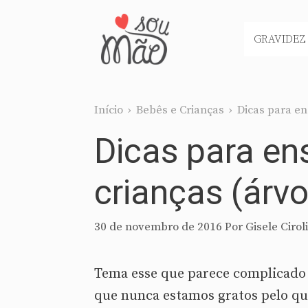
Pular
para
GRAVIDEZ
o
conteúdo
Início
›
Bebês e Crianças
›
Dicas para ens
Dicas para ens
crianças (árvor
30 de novembro de 2016
Por
Gisele Ciroli
Tema esse que parece complicado
que nunca estamos gratos pelo q