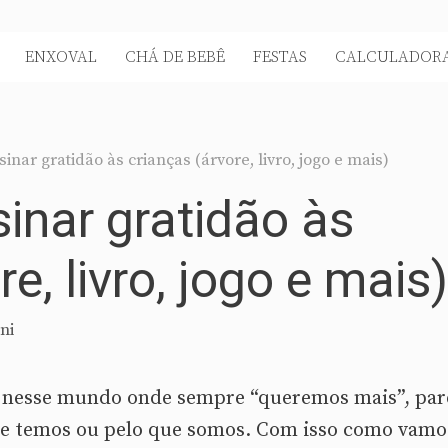
ENXOVAL
CHÁ DE BEBÊ
FESTAS
CALCULADORA
inar gratidão às crianças (árvore, livro, jogo e mais)
inar gratidão às
e, livro, jogo e mais)
ni
 nesse mundo onde sempre “queremos mais”, par
ue temos ou pelo que somos. Com isso como vamo