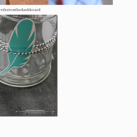
refeetonthedashboard