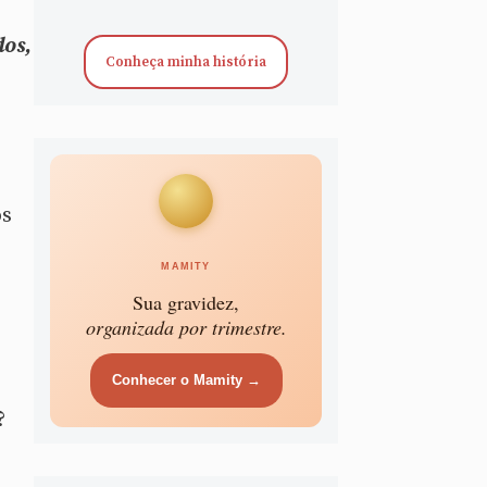
dos,
Conheça minha história
os
MAMITY
Sua gravidez,
organizada por trimestre.
Conhecer o Mamity →
?