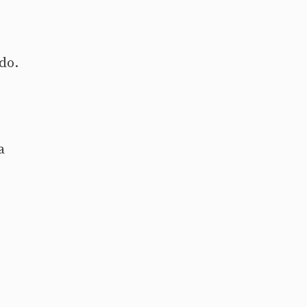
do.
a