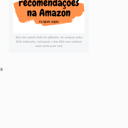
Este site contém links de afiliados. Ao comprar pelos
links indicados, você apoia o Sou Mãe sem nenhum
custo extra para você.
os