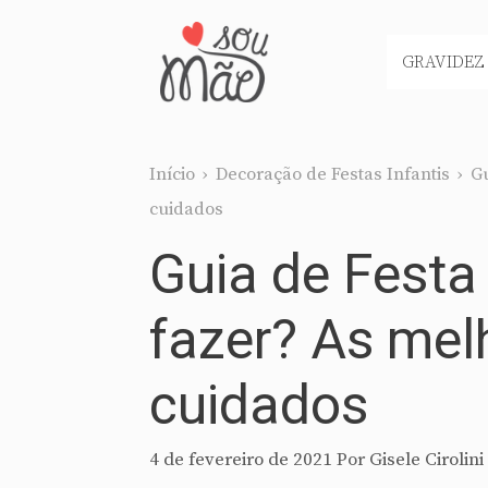
Pular
para
GRAVIDEZ
o
conteúdo
Início
›
Decoração de Festas Infantis
›
Gu
cuidados
Guia de Festa
fazer? As mel
cuidados
4 de fevereiro de 2021
Por
Gisele Cirolini