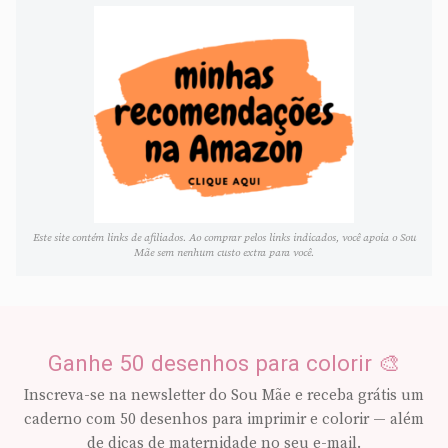
Este site contém links de afiliados. Ao comprar pelos links indicados, você apoia o Sou
Mãe sem nenhum custo extra para você.
Ganhe 50 desenhos para colorir 🎨
Inscreva-se na newsletter do Sou Mãe e receba grátis um
caderno com 50 desenhos para imprimir e colorir — além
de dicas de maternidade no seu e-mail.