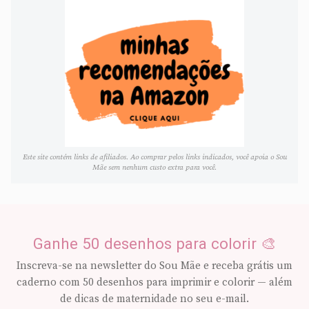
Este site contém links de afiliados. Ao comprar pelos links indicados, você apoia o Sou
Mãe sem nenhum custo extra para você.
Ganhe 50 desenhos para colorir 🎨
Inscreva-se na newsletter do Sou Mãe e receba grátis um
caderno com 50 desenhos para imprimir e colorir — além
de dicas de maternidade no seu e-mail.