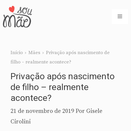
Pular
para
ME
o
conteúdo
Início
›
Mães
›
Privação após nascimento de
filho – realmente acontece?
Privação após nascimento
de filho – realmente
acontece?
21 de novembro de 2019
Por
Gisele
Cirolini