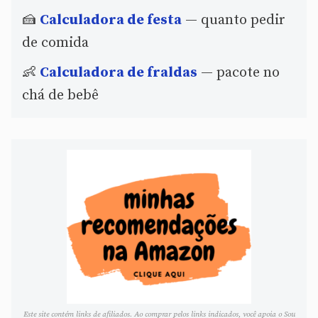
🍰
Calculadora de festa
— quanto pedir
de comida
👶
Calculadora de fraldas
— pacote no
chá de bebê
Este site contém links de afiliados. Ao comprar pelos links indicados, você apoia o Sou