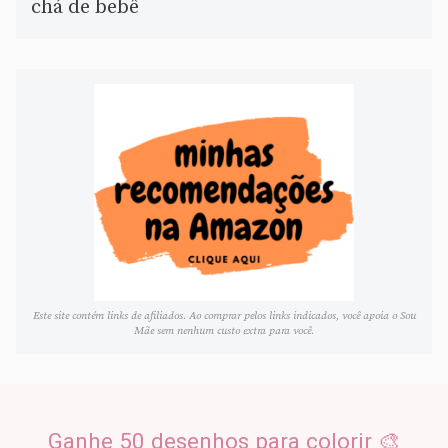
chá de bebê
Este site contém links de afiliados. Ao comprar pelos links indicados, você apoia o Sou
Mãe sem nenhum custo extra para você.
Ganhe 50 desenhos para colorir 🎨