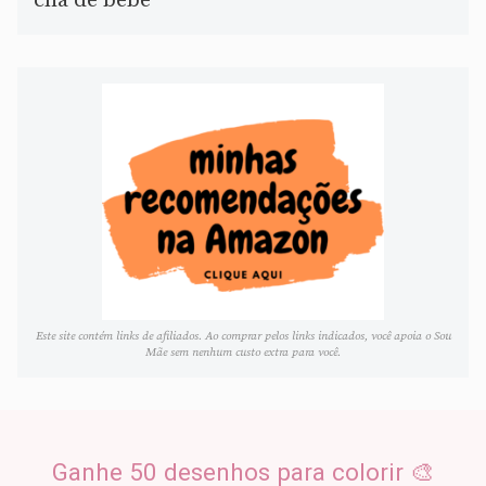
chá de bebê
Este site contém links de afiliados. Ao comprar pelos links indicados, você apoia o Sou
Mãe sem nenhum custo extra para você.
Ganhe 50 desenhos para colorir 🎨