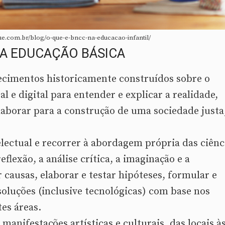
ue.com.br/blog/o-que-e-bncc-na-educacao-infantil/
A EDUCAÇÃO BÁSICA
hecimentos historicamente construídos sobre o
al e digital para entender e explicar a realidade,
aborar para a construção de uma sociedade justa
electual e recorrer à abordagem própria das ciênc
eflexão, a análise crítica, a imaginação e a
r causas, elaborar e testar hipóteses, formular e
soluções (inclusive tecnológicas) com base nos
es áreas.
 manifestações artísticas e culturais, das locais à