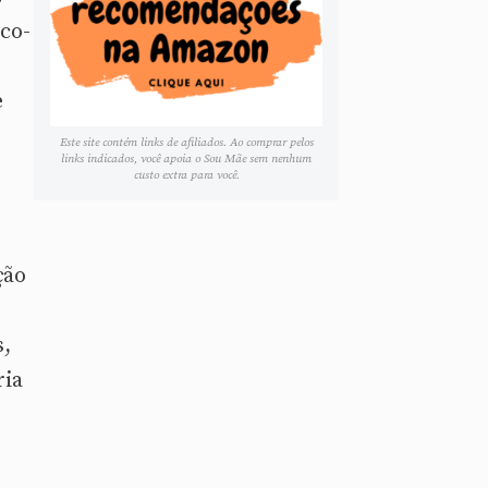
ico-
e
Este site contém links de afiliados. Ao comprar pelos
links indicados, você apoia o Sou Mãe sem nenhum
custo extra para você.
ção
s,
ria