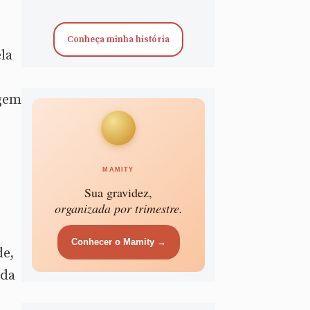
Conheça minha história
la
agem
MAMITY
Sua gravidez,
organizada por trimestre.
Conhecer o Mamity →
de,
 da