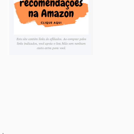
Este site contém links de afiliados. Ao comprar pelos
links indicados, você apoia o Sou Mãe sem nenhum
custo extra para você.
o