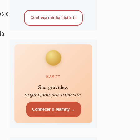
s e
Conheça minha história
da
MAMITY
Sua gravidez,
organizada por trimestre.
Conhecer o Mamity →