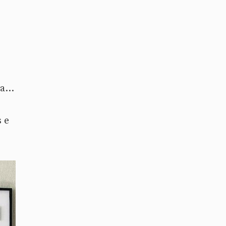
la…
 e