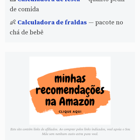
de comida
👶
Calculadora de fraldas
— pacote no
chá de bebê
Este site contém links de afiliados. Ao comprar pelos links indicados, você apoia o Sou
Mãe sem nenhum custo extra para você.