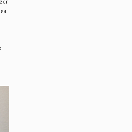
zer
rea
o