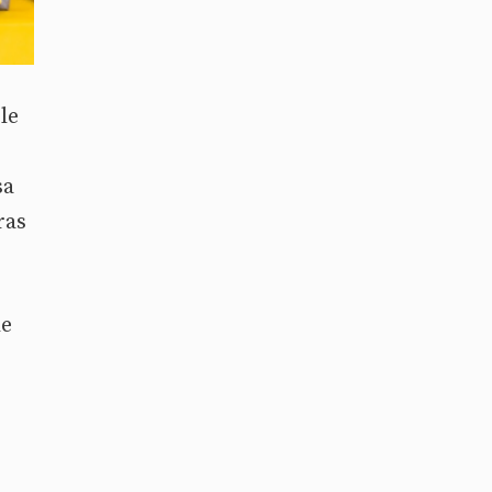
le
sa
ras
de