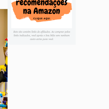
Este site contém links de afiliados. Ao comprar pelos
links indicados, você apoia o Sou Mãe sem nenhum
custo extra para você.