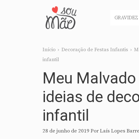
Pular
para
GRAVIDEZ
o
conteúdo
Início
›
Decoração de Festas Infantis
›
Me
infantil
Meu Malvado F
ideias de dec
infantil
28 de junho de 2019
Por
Laís Lopes Barr