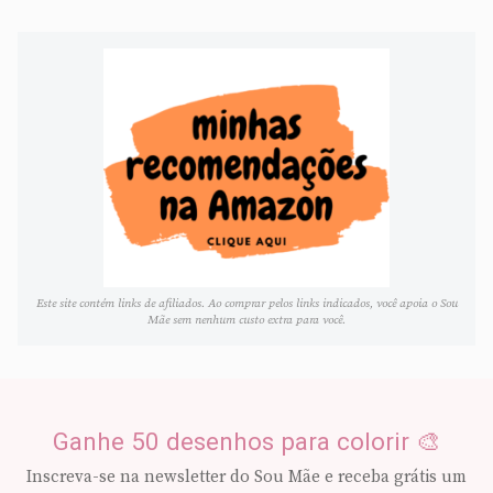
Este site contém links de afiliados. Ao comprar pelos links indicados, você apoia o Sou
Mãe sem nenhum custo extra para você.
Ganhe 50 desenhos para colorir 🎨
Inscreva-se na newsletter do Sou Mãe e receba grátis um