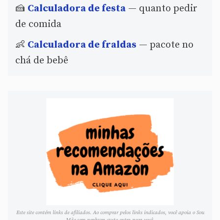
🍰
Calculadora de festa
— quanto pedir
de comida
👶
Calculadora de fraldas
— pacote no
chá de bebê
Este site contém links de afiliados. Ao comprar pelos links indicados, você apoia o Sou
Mãe sem nenhum custo extra para você.