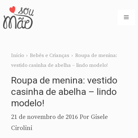
Pular
para
ME
o
conteúdo
Início
›
Bebês e Crianças
›
Roupa de menina:
vestido casinha de abelha – lindo modelo!
Roupa de menina: vestido
casinha de abelha – lindo
modelo!
21 de novembro de 2016
Por
Gisele
Cirolini