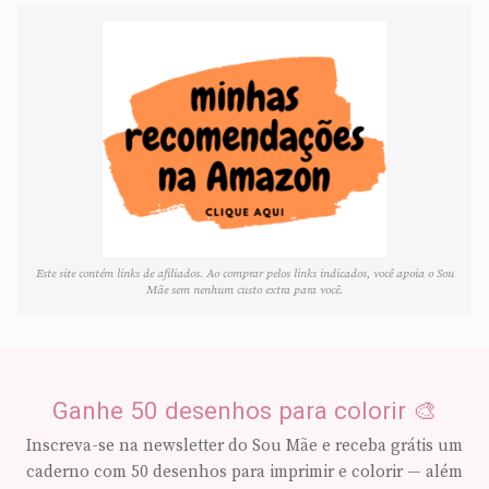
Este site contém links de afiliados. Ao comprar pelos links indicados, você apoia o Sou
Mãe sem nenhum custo extra para você.
Ganhe 50 desenhos para colorir 🎨
Inscreva-se na newsletter do Sou Mãe e receba grátis um
caderno com 50 desenhos para imprimir e colorir — além