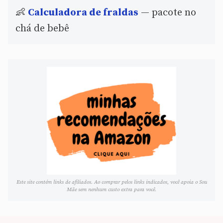
👶
Calculadora de fraldas
— pacote no
chá de bebê
Este site contém links de afiliados. Ao comprar pelos links indicados, você apoia o Sou
Mãe sem nenhum custo extra para você.