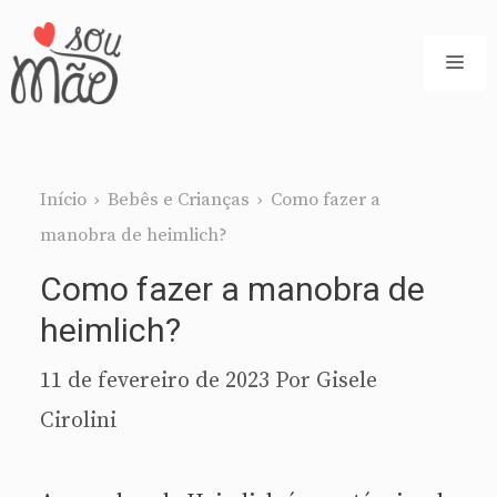
Pular
para
ME
o
conteúdo
Início
›
Bebês e Crianças
›
Como fazer a
manobra de heimlich?
Como fazer a manobra de
heimlich?
11 de fevereiro de 2023
Por
Gisele
Cirolini