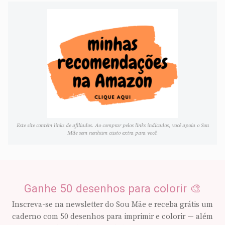
Este site contém links de afiliados. Ao comprar pelos links indicados, você apoia o Sou
Mãe sem nenhum custo extra para você.
Ganhe 50 desenhos para colorir 🎨
Inscreva-se na newsletter do Sou Mãe e receba grátis um
caderno com 50 desenhos para imprimir e colorir — além