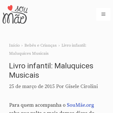
Pular
para
ME
o
conteúdo
Início
›
Bebês e Crianças
›
Livro infantil:
Maluquices Musicais
Livro infantil: Maluquices
Musicais
25 de março de 2015
Por
Gisele Cirolini
Para quem acompanha o
SouMãe.org