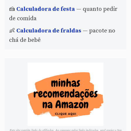
🍰
Calculadora de festa
— quanto pedir
de comida
👶
Calculadora de fraldas
— pacote no
chá de bebê
Este site contém links de afiliados. Ao comprar pelos links indicados, você apoia o Sou