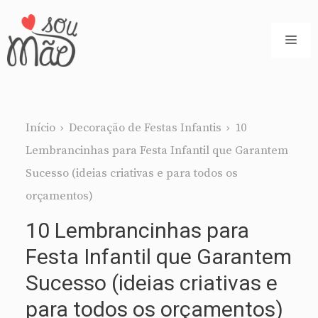
Pular
para
ME
o
conteúdo
Início
›
Decoração de Festas Infantis
›
10
Lembrancinhas para Festa Infantil que Garantem
Sucesso (ideias criativas e para todos os
orçamentos)
10 Lembrancinhas para
Festa Infantil que Garantem
Sucesso (ideias criativas e
para todos os orçamentos)