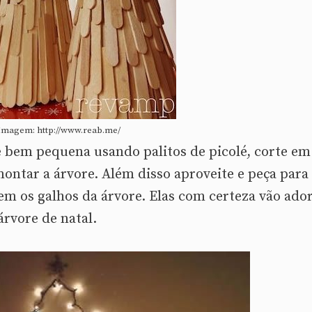
Imagem: http://www.reab.me/
e bem pequena usando palitos de picolé, corte em
ontar a árvore. Além disso aproveite e peça para
em os galhos da árvore. Elas com certeza vão ado
árvore de natal.