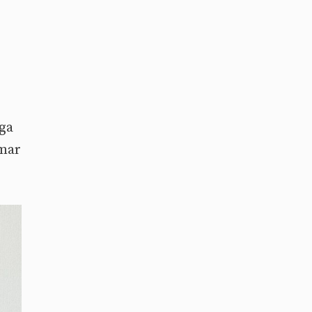
ega
rmar