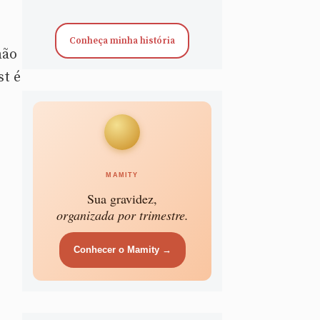
Conheça minha história
mão
st é
MAMITY
Sua gravidez,
organizada por trimestre.
Conhecer o Mamity →