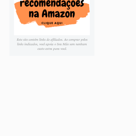
Este site contém links de afiliados. Ao comprar pelos
links indicados, você apoia o Sou Mãe sem nenhum
custo extra para você.