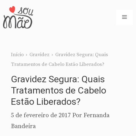
Pular
para
ME
o
conteúdo
Início
›
Gravidez
›
Gravidez Segura: Quais
Tratamentos de Cabelo Estão Liberados?
Gravidez Segura: Quais
Tratamentos de Cabelo
Estão Liberados?
5 de fevereiro de 2017
Por
Fernanda
Bandeira