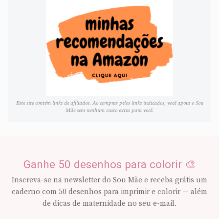
Este site contém links de afiliados. Ao comprar pelos links indicados, você apoia o Sou
Mãe sem nenhum custo extra para você.
Ganhe 50 desenhos para colorir 🎨
Inscreva-se na newsletter do Sou Mãe e receba grátis um
caderno com 50 desenhos para imprimir e colorir — além
de dicas de maternidade no seu e-mail.