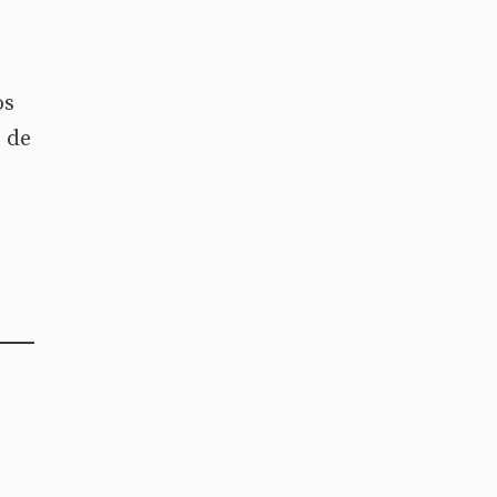
os
e de