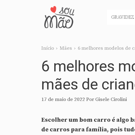
Pular
para
GRAVIDEZ
o
conteúdo
Início
›
Mães
›
6 melhores modelos de c
6 melhores mo
mães de cria
17 de maio de 2022
Por
Gisele Cirolini
Escolher um bom carro é algo b
de carros para família, pois tu