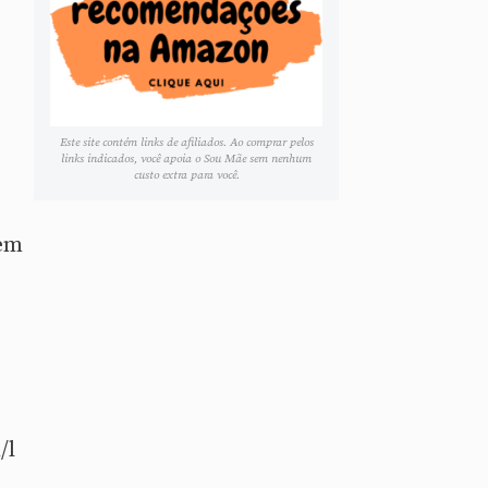
Este site contém links de afiliados. Ao comprar pelos
links indicados, você apoia o Sou Mãe sem nenhum
custo extra para você.
bem
/l