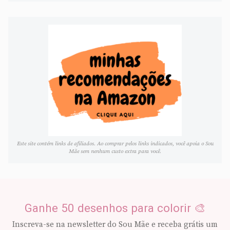
Este site contém links de afiliados. Ao comprar pelos links indicados, você apoia o Sou
Mãe sem nenhum custo extra para você.
Ganhe 50 desenhos para colorir 🎨
Inscreva-se na newsletter do Sou Mãe e receba grátis um